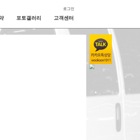
로그인
약
포토갤러리
고객센터